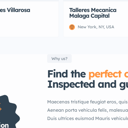
res Villarosa
Talleres Mecanica
Malaga Capital
New York, NY, USA
Why us?
Find the
perfect 
Inspected and g
Maecenas tristique feugiat eros, quis p
Aenean porta vehicula felis, malesu
Duis ultrices euismod Mauris vehicul
ion