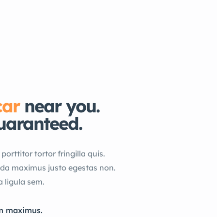
car
near you.
uaranteed.
orttitor tortor fringilla quis.
ada maximus justo egestas non.
a ligula sem.
m maximus.