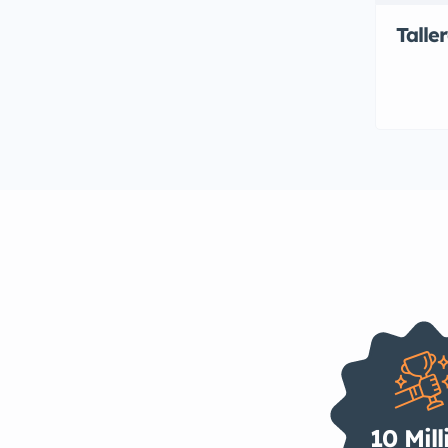
Talle
10 Mill