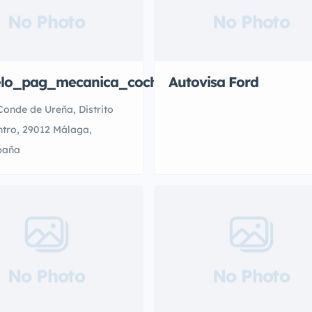
No Photo
No Photo
lo_pag_mecanica_coches_malaga
Autovisa Ford
Conde de Ureña, Distrito
tro, 29012 Málaga,
paña
No Photo
No Photo