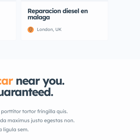
Reparacion diesel en
malaga
London, UK
car
near you.
uaranteed.
orttitor tortor fringilla quis.
ada maximus justo egestas non.
a ligula sem.