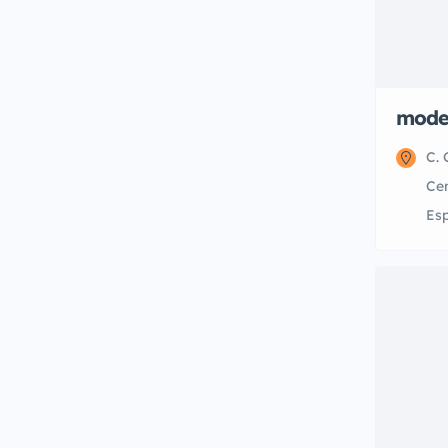
mode
C. 
Cen
Es