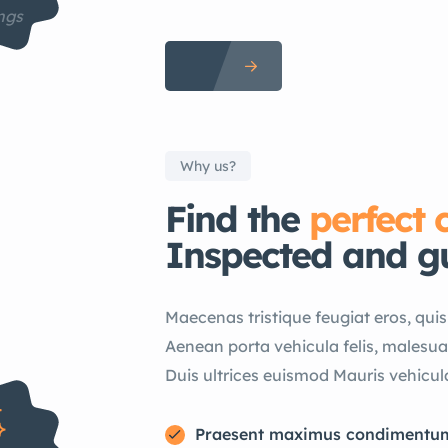
ings
Why us?
Find the
perfect 
Inspected and g
Maecenas tristique feugiat eros, quis p
Aenean porta vehicula felis, malesu
Duis ultrices euismod Mauris vehicul
Praesent maximus condimentu