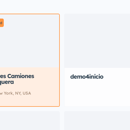
ed
res Camiones
demo4inicio
quera
w York, NY, USA