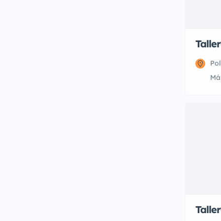
Talle
Pol
Má
Talle