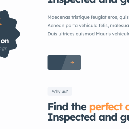
Maecenas tristique feugiat eros, quis p
Aenean porta vehicula felis, malesu
Duis ultrices euismod Mauris vehicul
ion
ings
Why us?
Find the
perfect 
Inspected and g