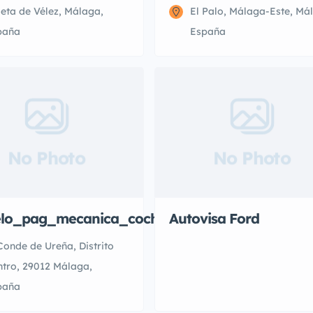
eta de Vélez, Málaga,
El Palo, Málaga-Este, Má
paña
España
No Photo
No Photo
lo_pag_mecanica_coches_malaga
Autovisa Ford
Conde de Ureña, Distrito
tro, 29012 Málaga,
paña