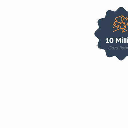
10 Mill
Cars list