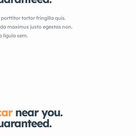
orttitor tortor fringilla quis.
ada maximus justo egestas non.
a ligula sem.
car
near you.
uaranteed.