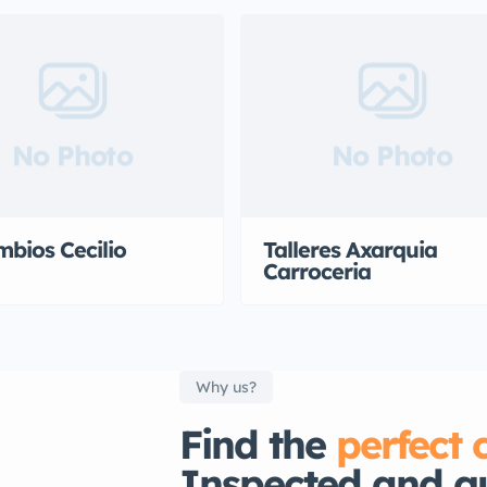
No Photo
No Photo
bios Cecilio
Talleres Axarquia
Carroceria
Why us?
Find the
perfect 
Inspected and g