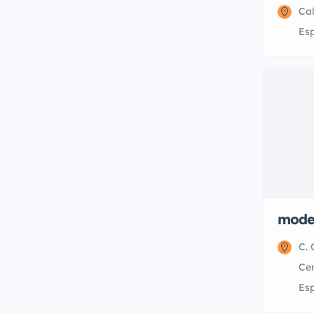
Cal
Es
mode
C. 
Cen
Es