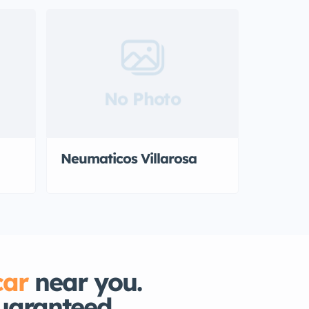
No Photo
Neumaticos Villarosa
car
near you.
uaranteed.