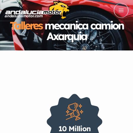
Talleres
mecanica camion
Axarquia
10 Million